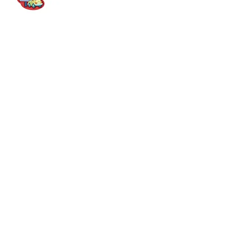
Die mit dem ADACUS in der Schulaula
durchgeführten Trockenübungen
werden nach einiger Zeit in
Zusammenarbeit mit der
Jugendverkehrsschule im Realverkehr
wiederholt und gefestigt. Das macht
Freude und hilft dem Selbstvertrauen!
Die Jugendverkehrsschule war am
20.
und 21. Januar 2026
in unseren neuen
E1 Klassen.
© Copyright
2017-2026
Grundschule Köppern
Dreieichstraße 24
61381 Friedrichsdorf
Newsletter abonnieren