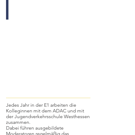
Wenn Autos kaum Geräusche machen
Taunus
Zeitung
vom
6.7.2021
Jedes Jahr in der E1 arbeiten die
Kolleginnen mit dem ADAC und mit
der Jugendverkehrsschule Westhessen
zusammen.
Dabei führen ausgebildete
Moderatoren regelmäßig das