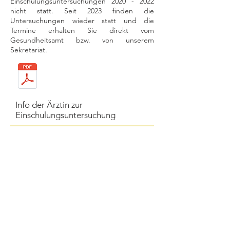
Einschulungsuntersuchungen 2020 - 2022
nicht statt.
Seit
2023 finden die
Untersuchungen wieder statt und die
Termine erhalten Sie direkt vom
Gesundheitsamt bzw. von unserem
Sekretariat.
Info der Ärztin zur
Einschulungsuntersuchung
© Copyright
2017-2026
Grundschule Köppern
Dreieichstraße 24
61381 Friedrichsdorf
Newsletter abonnieren
Fon:
06175 3123
- Fax:
06175 941608
E-Mail: