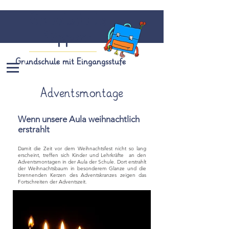
Grundschule
Köppern
Grundschule mit Eingangsstufe
Adventsmontage
Wenn unsere Aula weihnachtlich
erstrahlt
Damit die Zeit vor dem Weihnachtsfest nicht so lang
erscheint, treffen sich Kinder und Lehrkräfte an den
Adventsmontagen in der Aula der Schule. Dort erstrahlt
der Weihnachtsbaum in besonderem Glanze und die
brennenden Kerzen des Adventskranzes zeigen das
Fortschreiten der Adventszeit.