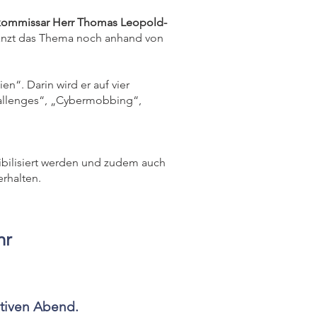
kommissar Herr Thomas Leopold-
gänzt das Thema noch anhand von
n“. Darin wird er auf vier
Challenges“, „Cybermobbing“,
sibilisiert werden und zudem auch
rhalten.
hr
ativen Abend.