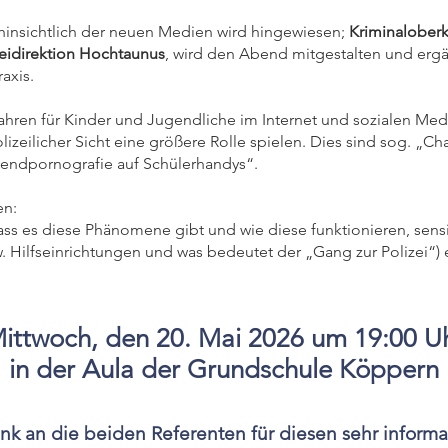
insichtlich der neuen Medien wird hingewiesen;
Kriminalober
eidirektion Hochtaunus
, wird den Abend mitgestalten und er
axis.
fahren für Kinder und Jugendliche im Internet und sozialen Medie
zeilicher Sicht eine größere Rolle spielen. Dies sind sog. „
endpornografie auf Schülerhandys“.
en:
dass es diese Phänomene gibt und wie diese funktionieren, sen
 Hilfseinrichtungen und was bedeutet der „Gang zur Polizei“) e
ittwoch,
den 20. Mai 2026
um 19:00 U
in der Aula der Grundschule Köppern
ank an die beiden Referenten für diesen sehr inform