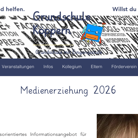
d helfen.
Willst du
Grundschule
Köppern
Grundschule mit Eingangsstufe
Veranstaltungen
Infos
Kollegium
Eltern
Förderverein
Medienerziehung 2026
rientiertes Informationsangebot für