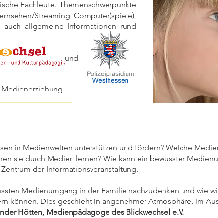
ische Fachleute. Themenschwerpunkte
ernsehen/Streaming, Computer(spiele),
nd
auch allgemeine Informationen rund
u
n
d
d Medienerziehung
sen in Medienwelten unterstützen und fördern? Welche Medien
nen sie durch Medien lernen? Wie kann ein bewusster Medienu
 Zentrum der Informationsveranstaltung.
ussten Medienumgang in der Familie nachzudenken und wie wi
rn können. Dies geschieht in angenehmer Atmosphäre, im Aust
ander Hötten, Medienpädagoge des Blickwechsel e.V.