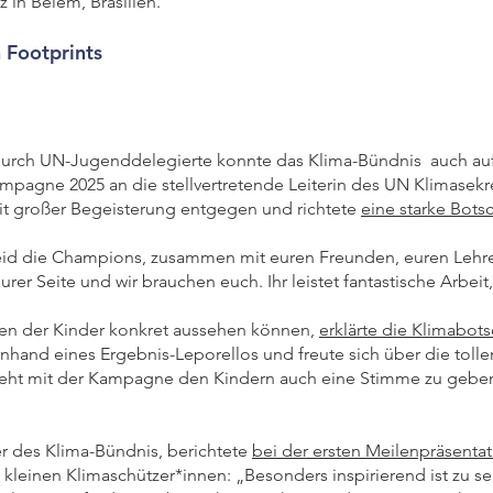
in Belem, Brasilien.
 Footprints
 durch UN-Jugenddelegierte konnte das Klima-Bündnis auch au
pagne 2025 an die stellvertretende Leiterin des UN Klimasekr
t großer Begeisterung entgegen und richtete
eine starke Botsc
 seid die Champions, zusammen mit euren Freunden, euren Lehrer
rer Seite und wir brauchen euch. Ihr leistet fantastische Arbeit
nen der Kinder konkret aussehen können,
erklärte die Klimabot
nhand eines Ergebnis-Leporellos und freute sich über die tolle
geht mit der Kampagne den Kindern auch eine Stimme zu geben
r des Klima-Bündnis, berichtete
bei der ersten Meilenpräsenta
kleinen Klimaschützer*innen: „Besonders inspirierend ist zu se