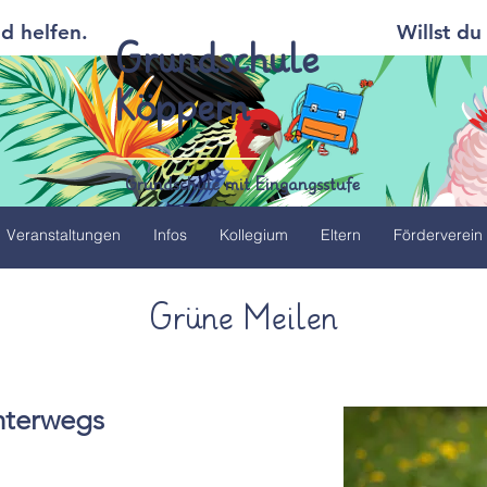
d helfen.
Willst du
Grundschule
Köppern
Grundschule mit Eingangsstufe
Veranstaltungen
Infos
Kollegium
Eltern
Förderverein
Grüne Meilen
nterwegs