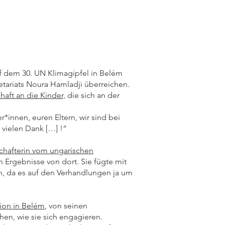
f dem 30. UN Klimagipfel in Belém
etariats Noura Hamladji überreichen.
haft an die Kinder,
die sich an der
*innen, euren Eltern, wir sind bei
, vielen Dank […] !“
schafterin vom ungarischen
n Ergebnisse von dort. Sie fügte mit
, da es auf den Verhandlungen ja um
tion in Belém
, von seinen
hen, wie sie sich engagieren.