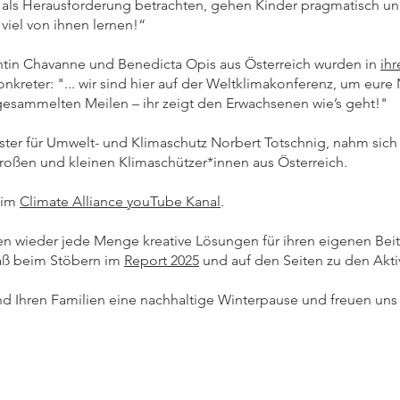
ls Herausforderung betrachten, gehen Kinder pragmatisch und 
 viel von ihnen lernen!“
tin Chavanne und Benedicta Opis aus Österreich wurden in
ih
eter: "... wir sind hier auf der Weltklimakonferenz, um eure 
ie gesammelten Meilen – ihr zeigt den Erwachsenen wie’s geht!"
ster für Umwelt- und Klimaschutz Norbert Totschnig, nahm sic
 großen und kleinen Klimaschützer*innen aus Österreich.
 im
Climate Alliance youTube K
anal
.
en wieder jede Menge kreative Lösungen für ihren eigenen Beitr
paß beim Stöbern im
Report 2025
und auf den Seiten zu den Akti
 Ihren Familien eine nachhaltige Winterpause und freuen uns s