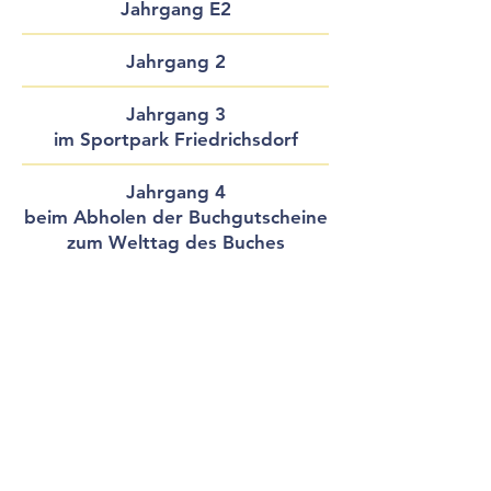
Jahrgang E2
Jahrgang 2
Jahrgang 3
im Sportpark Friedrichsdorf
Jahrgang 4
beim Abholen der Buchgutscheine
zum Welttag des Buches
© Copyright
2017-2026
Grundschule Köppern
Dreieichstraße 24
61381 Friedrichsdorf
Newsletter abonnieren
Fon:
06175 3123
- Fax:
06175 941608
E-Mail: