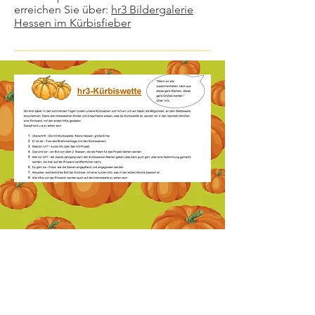
erreichen Sie über:
hr3
Bildergalerie
Hessen im Kürbisfieber
Verfolgen Sie hier im Zeitstrahl
immer den aktuellen Stand der
Kürbiswette: